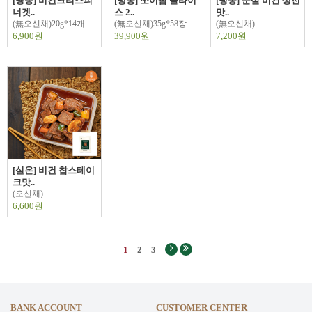
[냉동] 비건크리스피
[냉동] 쏘이팜 슬라이
[냉동] 순살 비건 생선
너겟..
스 2..
맛..
(無오신채)20g*14개
(無오신채)35g*58장
(無오신채)
6,900원
39,900원
7,200원
[실온] 비건 찹스테이
크맛..
(오신채)
6,600원
1
2
3
BANK ACCOUNT
CUSTOMER CENTER