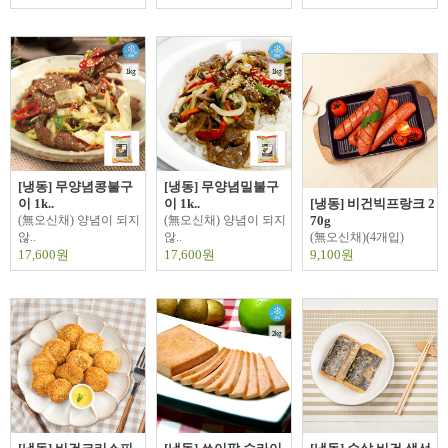
[냉동] 무양념콩불구
[냉동] 무양념밀불구
이 1k..
이 1k..
[냉동] 비건빅프랑크 2
(無오신채) 양념이 되지
(無오신채) 양념이 되지
70g
않..
않..
(無오신채)(4개입)
17,600원
17,600원
9,100원