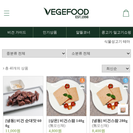
비건 가이드
인기상품
알뜰코너
콩고기·밀고기쇼핑
식물성고기 테마
총 40개의 상품
[냉동] 비건 순대맛 60
[상온] 비건스팜 140g
[냉동] 비건스팜 280g
0g
(無오신채)
(無오신채)
11,000원
4,800원
8,400원