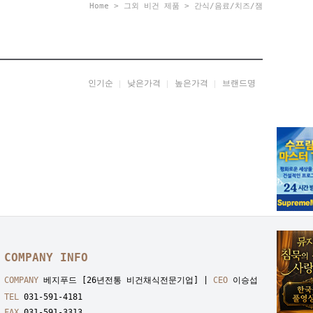
Home
>
그외 비건 제품
>
간식/음료/치즈/잼
인기순
낮은가격
높은가격
브랜드명
COMPANY INFO
COMPANY
베지푸드 [26년전통 비건채식전문기업] |
CEO
이승섭
TEL
031-591-4181
FAX
031-591-3313