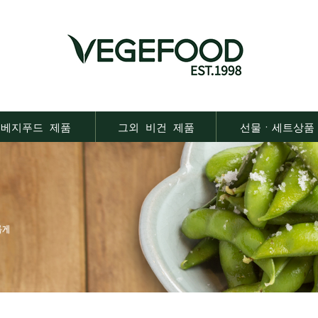
베지푸드 제품
그외 비건 제품
선물ㆍ세트상품