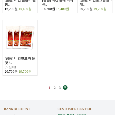
[실온] 비건 얼갈이 된
[실온] 비건 들깨 미역
[냉동] 비건동그랑땡 3
장..
국..
개..
16,200원
15,400원
16,200원
15,400원
20,700원
19,700원
[냉동] 비건맛포 매운
맛 3..
(오신채)
20,700원
19,700원
1
2
3
BANK ACCOUNT
CUSTOMER CENTER