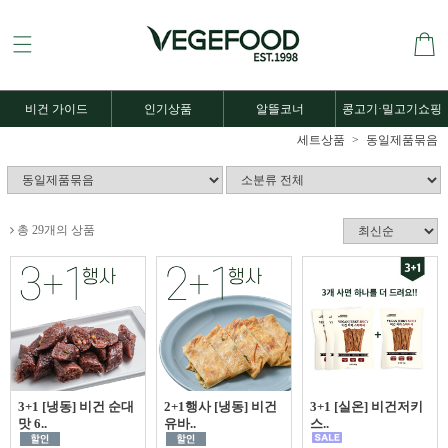
비건 가이드
인기상품
알뜰코너
콩고기·밀고기쇼핑
세트상품
동일제품묶음
총 29개의 상품
3+1 [냉동] 비건 순대
2+1행사 [냉동] 비건
3+1 [실온] 비건저키
맛 6..
유바..
스..