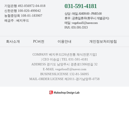
031-591-4181
기업은행 492-056972-04-018
신한은행 100-020-499042
상담 : 매일 AM09:00 - PM05:00
농협중앙회 108-01-183907
휴무 : 공휴일휴무(휴무시 개별공지)
예금주 : 베지푸드
메일 : vegefood1@naver.com
FAX : 031-591-3313
회사소개
PC버전
이용안내
개인정보처리방침
COMPANY 베지푸드[26년전통 채식전문기업]
| CEO 이승섭 | TEL
031-591-4181
ADDRESS 경기도 남양주시 경춘로1306번길 32
E-MAIL vegefood1@naver.com
BUSINESSLICENSE 132-81-56095
MAIL-ORDER LICENSE 제2011-경기남양주-0758