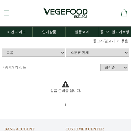
비건 가이드
인기상품
알뜰코너
콩고기·밀고기쇼핑
콩고기/밀고기
묶음
총 0개의 상품
상품 준비중 입니다.
1
BANK ACCOUNT
CUSTOMER CENTER