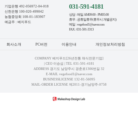
031-591-4181
기업은행 492-056972-04-018
신한은행 100-020-499042
상담 : 매일 AM09:00 - PM05:00
농협중앙회 108-01-183907
휴무 : 공휴일휴무(휴무시 개별공지)
예금주 : 베지푸드
메일 : vegefood1@naver.com
FAX : 031-591-3313
회사소개
PC버전
이용안내
개인정보처리방침
COMPANY 베지푸드[26년전통 채식전문기업]
| CEO 이승섭 | TEL
031-591-4181
ADDRESS 경기도 남양주시 경춘로1306번길 32
E-MAIL vegefood1@naver.com
BUSINESSLICENSE 132-81-56095
MAIL-ORDER LICENSE 제2011-경기남양주-0758