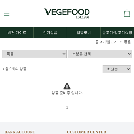
비건 가이드
인기상품
알뜰코너
콩고기·밀고기쇼핑
콩고기/밀고기
묶음
총 0개의 상품
상품 준비중 입니다.
1
BANK ACCOUNT
CUSTOMER CENTER