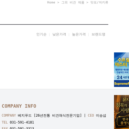
Home
>
그외 비건 제품
>
맛포/저키류
인기순
낮은가격
높은가격
브랜드명
COMPANY INFO
COMPANY
베지푸드 [26년전통 비건채식전문기업] |
CEO
이승섭
TEL
031-591-4181
FAX
031-591-3313