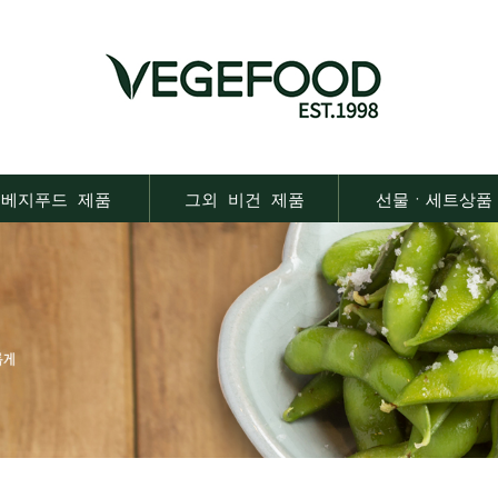
베지푸드 제품
그외 비건 제품
선물ㆍ세트상품