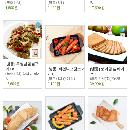
(無오신채)
(無오신채)
않..
4,800원
8,400원
17,600원
[냉동] 무양념밀불구
이 1k..
[냉동] 비건빅프랑크 2
[냉동] 쏘이팜 슬라이
(無오신채) 양념이 되지
70g
스 2..
않..
(無오신채)(4개입)
(無오신채)35g*58장
17,600원
9,100원
39,900원