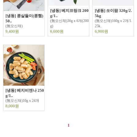
[냉동] 베지프랑크 200
[냉동] 쏘이팜 320g/2.
[냉동] 콩살들이(콩햄)
g/1..
5kg
50..
(無오신채)36g x 6개(200
(無오신채)160g x 2개/1.
(無오신채)
g)
25k..
9,400원
6,600원
6,900원
[냉동] 베지비엔나 250
g/1..
(無오신채)10g x 24개
8,000원
1