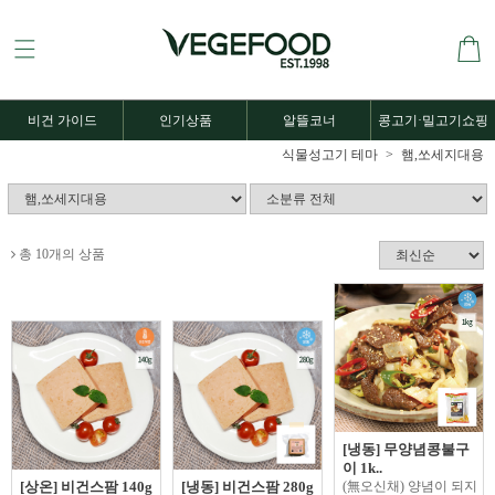
비건 가이드
인기상품
알뜰코너
콩고기·밀고기쇼핑
식물성고기 테마
햄,쏘세지대용
총 10개의 상품
[냉동] 무양념콩불구
이 1k..
[상온] 비건스팜 140g
[냉동] 비건스팜 280g
(無오신채) 양념이 되지