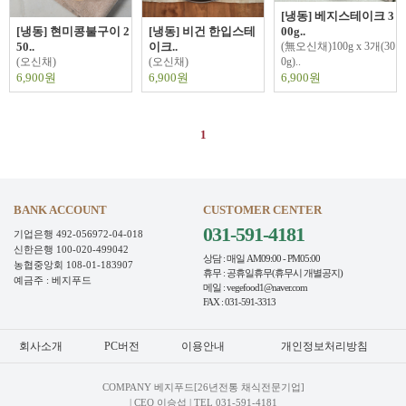
[냉동] 베지스테이크 3
[냉동] 현미콩불구이 2
[냉동] 비건 한입스테
00g..
50..
이크..
(無오신채)100g x 3개(30
(오신채)
(오신채)
0g)..
6,900원
6,900원
6,900원
1
BANK ACCOUNT
CUSTOMER CENTER
031-591-4181
기업은행 492-056972-04-018
신한은행 100-020-499042
상담 : 매일 AM09:00 - PM05:00
농협중앙회 108-01-183907
휴무 : 공휴일휴무(휴무시 개별공지)
예금주 : 베지푸드
메일 : vegefood1@naver.com
FAX : 031-591-3313
회사소개
PC버전
이용안내
개인정보처리방침
COMPANY 베지푸드[26년전통 채식전문기업]
| CEO 이승섭 | TEL
031-591-4181