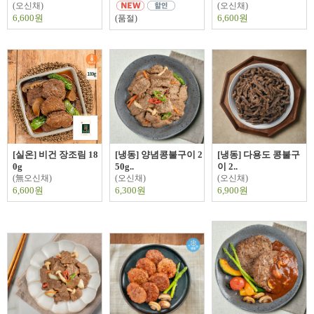
(오신채)
(오신채)
6,600원
6,600원
(품절)
[실온] 비건 장조림 18
[냉동] 양념콩불구이 2
[냉동] 다용도 콩불구
0g
50g..
이 2..
(無오신채)
(오신채)
(오신채)
6,600원
6,300원
6,900원