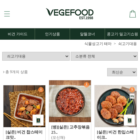
비건 가이드
인기상품
알뜰코너
콩고기·밀고기쇼핑
식물성고기 테마
쇠고기대용
총 9개의 상품
[병][실온] 고추장볶음
[실온] 비건 찹스테이
[실온] 비건 한입스테
25..
크맛..
이크..
(오신채)