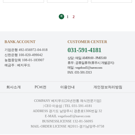
1
2
BANK ACCOUNT
CUSTOMER CENTER
031-591-4181
기업은행 492-056972-04-018
신한은행 100-020-499042
상담 : 매일 AM09:00 - PM05:00
농협중앙회 108-01-183907
휴무 : 공휴일휴무(휴무시 개별공지)
예금주 : 베지푸드
메일 : vegefood1@naver.com
FAX : 031-591-3313
회사소개
PC버전
이용안내
개인정보처리방침
COMPANY 베지푸드[26년전통 채식전문기업]
| CEO 이승섭 | TEL
031-591-4181
ADDRESS 경기도 남양주시 경춘로1306번길 32
E-MAIL vegefood1@naver.com
BUSINESSLICENSE 132-81-56095
MAIL-ORDER LICENSE 제2011-경기남양주-0758