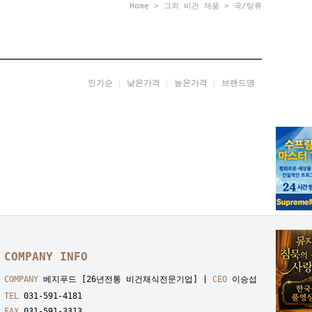
Home
>
그외 비건 제품
>
국/탕류
인기순
낮은가격
높은가격
브랜드명
COMPANY INFO
COMPANY
베지푸드 [26년전통 비건채식전문기업] |
CEO
이승섭
TEL
031-591-4181
FAX
031-591-3313