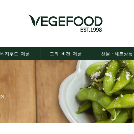
베지푸드 제품
그외 비건 제품
선물ㆍ세트상품