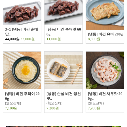
3+1 [냉동] 비건 순대
[냉동] 비건 순대맛 60
맛..
0g
[냉동] 비건 유바 200g
44,000원
33,000원
11,000원
8,800원
[냉동] 비건 후라이 20
[냉동] 순살 비건 생선
[냉동] 비건 새우맛 20
0g
맛..
0g..
(無오신채)
(無오신채)
(無오신채)
7,100원
7,200원
7,900원