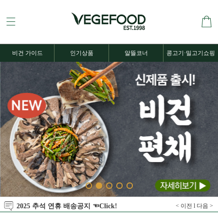
비건 가이드
인기상품
알뜰코너
콩고기·밀고기쇼핑
2025 추석 연휴 배송공지 ☜Click!
< 이전
l
다음 >