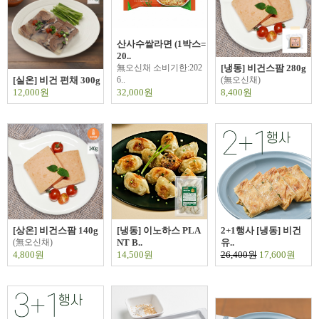
산사수쌀라면 (1박스=
20..
無오신채 소비기한:202
[냉동] 비건스팜 280g
[실온] 비건 편채 300g
6..
(無오신채)
12,000원
32,000원
8,400원
[상온] 비건스팜 140g
[냉동] 이노하스 PLA
2+1행사 [냉동] 비건
(無오신채)
NT B..
유..
4,800원
14,500원
26,400원
17,600원