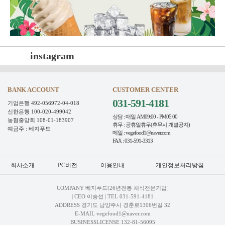
instagram
BANK ACCOUNT
CUSTOMER CENTER
031-591-4181
기업은행 492-056972-04-018
신한은행 100-020-499042
상담 : 매일 AM09:00 - PM05:00
농협중앙회 108-01-183907
휴무 : 공휴일휴무(휴무시 개별공지)
예금주 : 베지푸드
메일 : vegefood1@naver.com
FAX : 031-591-3313
회사소개
PC버전
이용안내
개인정보처리방침
COMPANY 베지푸드[26년전통 채식전문기업]
| CEO 이승섭 | TEL
031-591-4181
ADDRESS 경기도 남양주시 경춘로1306번길 32
E-MAIL vegefood1@naver.com
BUSINESSLICENSE 132-81-56095