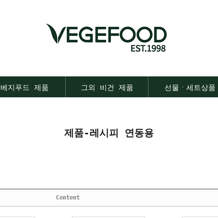
베지푸드 제품
그외 비건 제품
선물ㆍ세트상품
제품-레시피 연동용
Content