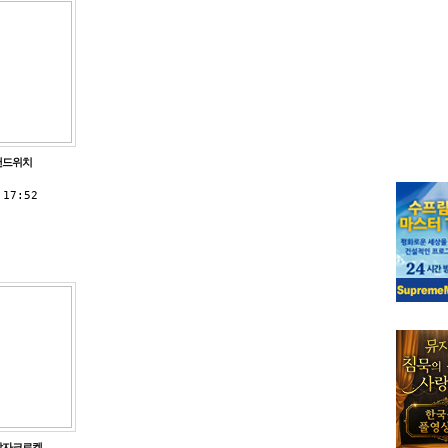
샌드위치
 17:52
감자크로켓