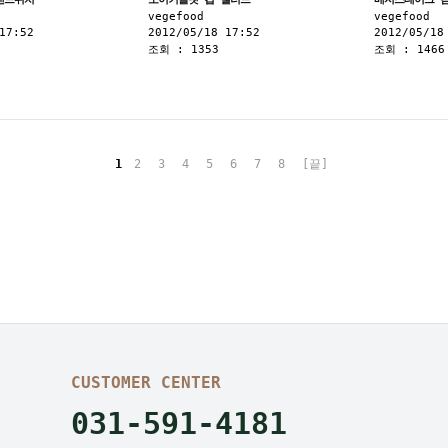
vegefood
vegefood
17:52
2012/05/18 17:52
2012/05/18
조회 : 1353
조회 : 1466
1
2
3
4
5
6
7
8
[끝]
CUSTOMER CENTER
031-591-4181