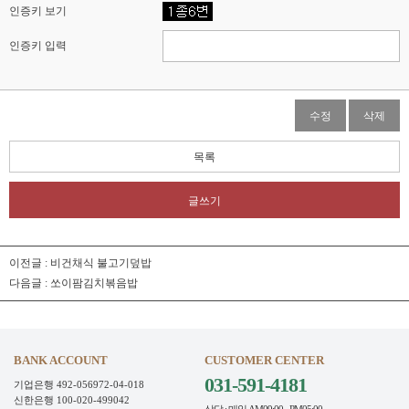
인증키 보기
인증키 입력
수정
삭제
목록
글쓰기
이전글 :
비건채식 불고기덮밥
다음글 :
쏘이팜김치볶음밥
BANK ACCOUNT
CUSTOMER CENTER
031-591-4181
기업은행 492-056972-04-018
신한은행 100-020-499042