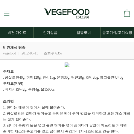
비건 가이드
인기상품
알뜰코너
콩고기·밀고기쇼핑
비건채식 닭죽
vegefood
|
2012-05-15
|
조회수 6357
주재료
: 콩살로만40g, 현미120g, 인삼15g, 은행30g, 당근20g, 호박20g, 표고불린것40g
부재료(양념)
: 베지시즈닝2g, 죽염4g, 물1500cc
조리법
1. 현미는 깨끗이 씻어서 물에 불려준다.
2. 콩살로만은 결따라 찢어놓고 은행은 팬에 볶아 껍질을 제거하고 모든 채소 재료
는 잘게 썰어준다.
3. 냄비에 분량의 물을 넣고 불린 현미를 넣어 끓이다가 쌀알이 어느정도 퍼지면
준비한 채소와 콩고기를 넣고 끓이면서 죽염과 베지시즈닝으로 간을 한다.