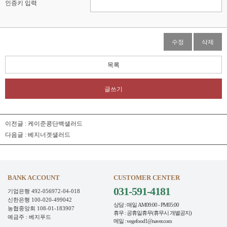
인증키 입력
수정
삭제
목록
글쓰기
이전글 :
케이준콩단백샐러드
다음글 :
베지너겟샐러드
BANK ACCOUNT
CUSTOMER CENTER
031-591-4181
기업은행 492-056972-04-018
신한은행 100-020-499042
상담 : 매일 AM09:00 - PM05:00
농협중앙회 108-01-183907
휴무 : 공휴일휴무(휴무시 개별공지)
예금주 : 베지푸드
메일 : vegefood1@naver.com