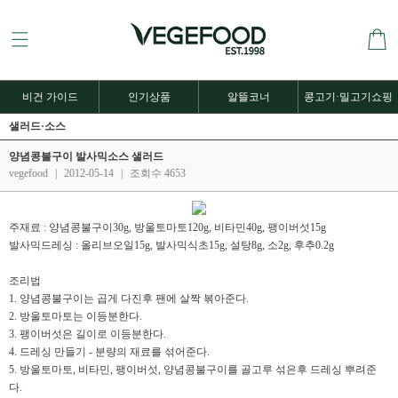
비건 가이드
인기상품
알뜰코너
콩고기·밀고기쇼핑
샐러드·소스
양념콩불구이 발사믹소스 샐러드
vegefood
|
2012-05-14
|
조회수 4653
주재료 : 양념콩불구이30g, 방울토마토120g, 비타민40g, 팽이버섯15g
발사믹드레싱 : 올리브오일15g, 발사믹식초15g, 설탕8g, 소2g, 후추0.2g
조리법
1. 양념콩불구이는 곱게 다진후 팬에 살짝 볶아준다.
2. 방울토마토는 이등분한다.
3. 팽이버섯은 길이로 이등분한다.
4. 드레싱 만들기 - 분량의 재료를 섞어준다.
5. 방울토마토, 비타민, 팽이버섯, 양념콩불구이를 골고루 섞은후 드레싱 뿌려준
다.