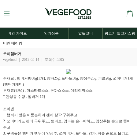
비건 가이드
인기상품
알뜰코너
콩고기·밀고기쇼핑
비건 베이킹
쏘이햄버거
vegefood
|
2012-05-14
|
조회수 5505
주재료 : 햄버거빵60g(1개), 양파25g, 토마토30g, 양상추25g, 피클20g, 쏘이버거1개
(햄버거패티)
부재료(양념) : 머스타드소스, 돈까스소스, 데리야끼소스
* 완성품 수량 : 햄버거 1개
조리법
1. 햄버거 빵은 이등분하여 팬에 살짝 구워주고
2. 쏘이버거도 팬에 구워주고, 토마토, 양파는 슬라이하고, 양상추는 손으로 뜯어
주고
3. 구워놓은 햄버거 빵위에 양상추, 쏘이버거, 토마토, 양파, 피클 순으로 올리고