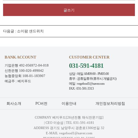
글쓰기
다음글 :
소이팜 샌드위치
BANK ACCOUNT
CUSTOMER CENTER
031-591-4181
기업은행 492-056972-04-018
신한은행 100-020-499042
상담 : 매일 AM09:00 - PM05:00
농협중앙회 108-01-183907
휴무 : 공휴일휴무(휴무시 개별공지)
예금주 : 베지푸드
메일 : vegefood1@naver.com
FAX : 031-591-3313
회사소개
PC버전
이용안내
개인정보처리방침
COMPANY 베지푸드[26년전통 채식전문기업]
| CEO 이승섭 | TEL
031-591-4181
ADDRESS 경기도 남양주시 경춘로1306번길 32
E-MAIL vegefood1@naver.com