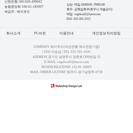
신한은행 100-020-499042
상담 : 매일 AM09:00 - PM05:00
농협중앙회 108-01-183907
휴무 : 공휴일휴무(휴무시 개별공지)
예금주 : 베지푸드
메일 : vegefood1@naver.com
FAX : 031-591-3313
회사소개
PC버전
이용안내
개인정보처리방침
COMPANY 베지푸드[26년전통 채식전문기업]
| CEO 이승섭 | TEL
031-591-4181
ADDRESS 경기도 남양주시 경춘로1306번길 32
E-MAIL vegefood1@naver.com
BUSINESSLICENSE 132-81-56095
MAIL-ORDER LICENSE 제2011-경기남양주-0758