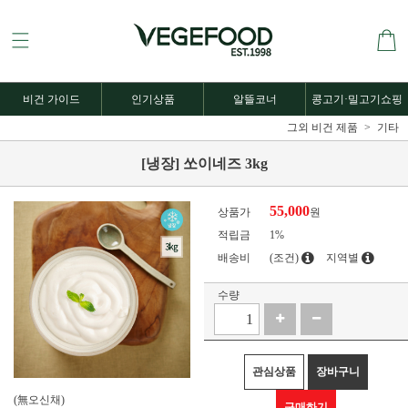
비건 가이드
인기상품
알뜰코너
콩고기·밀고기쇼핑
그외 비건 제품
기타
[냉장] 쏘이네즈 3kg
55,000
상품가
원
적립금
1%
배송비
(조건)
지역별
수량
관심상품
장바구니
(無오신채)
구매하기