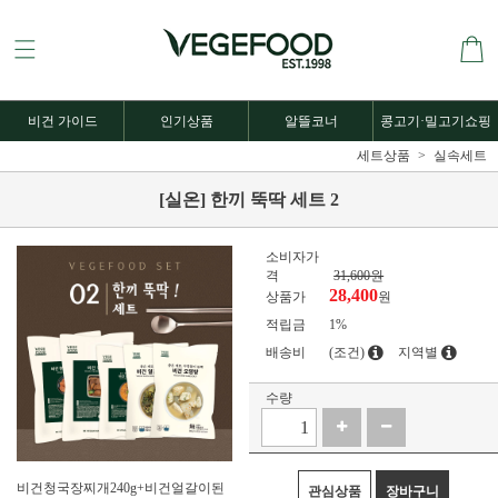
비건 가이드
인기상품
알뜰코너
콩고기·밀고기쇼핑
세트상품
실속세트
[실온] 한끼 뚝딱 세트 2
소비자가
격
31,600원
28,400
상품가
원
적립금
1%
배송비
(조건)
지역별
수량
비건청국장찌개240g+비건얼갈이된
관심상품
장바구니