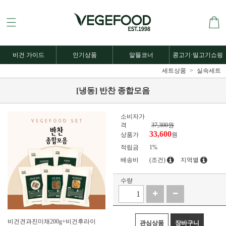
비건 가이드
인기상품
알뜰코너
콩고기·밀고기쇼핑
세트상품
실속세트
[냉동] 반찬 종합모음
소비자가
격
37,300원
33,600
상품가
원
적립금
1%
배송비
(조건)
지역별
수량
비건견과진미채200g+비건후라이
관심상품
장바구니