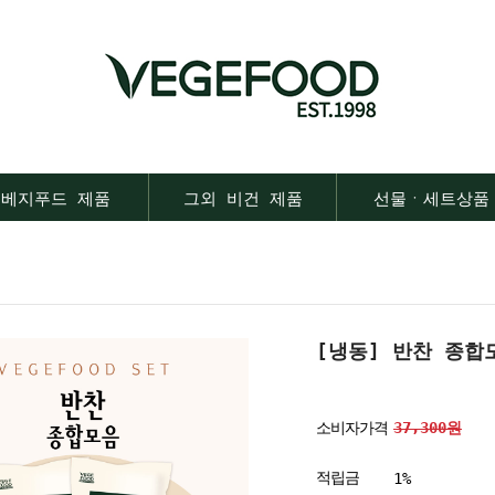
베지푸드 제품
그외 비건 제품
선물ㆍ세트상품
[냉동] 반찬 종합
소비자가격
37,300원
적립금
1%