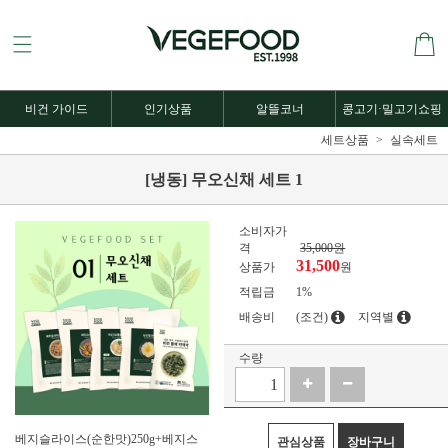
비건 가이드
인기상품
알뜰코너
콩고기·밀고기쇼핑
세트상품
실속세트
[냉동] 무오신채 세트 1
소비자가
격
35,000원
31,500
상품가
원
적립금
1%
배송비
(조건)
지역별
수량
베지슬라이스(순한맛)250g+베지스
관심상품
장바구니