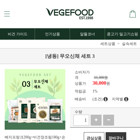
비건 가이드
인기상품
알뜰코너
콩고기·밀고기쇼핑
세트상품
실속세트
[냉동] 무오신채 세트 3
소비자가
격
33,300원
30,000
상품가
원
적립금
1%
배송비
(조건)
지역별
수량
베지프랑크200g+비건장조림180g+순
관심상품
장바구니