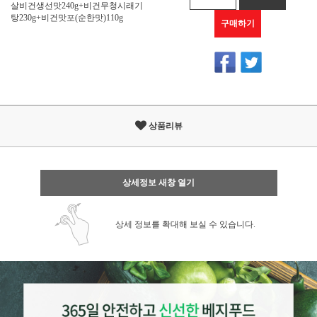
살비건생선맛240g+비건무청시래기
탕230g+비건맛포(순한맛)110g
구매하기
상품리뷰
상세정보 새창 열기
상세 정보를 확대해 보실 수 있습니다.