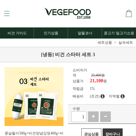
비건 가이드
인기상품
알뜰코너
콩고기·밀고기쇼핑
세트상품
실속세트
[냉동] 비건 스타터 세트 3
소비자가
격
23,400원
21,100
상품가
원
적립금
1%
배송비
(조건)
지역별
수량
콩살들이500g+비건양념강정400g+비
관심상품
장바구니