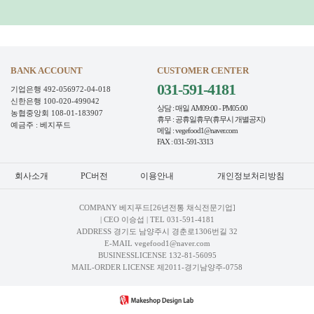
BANK ACCOUNT
CUSTOMER CENTER
031-591-4181
기업은행 492-056972-04-018
신한은행 100-020-499042
상담 : 매일 AM09:00 - PM05:00
농협중앙회 108-01-183907
휴무 : 공휴일휴무(휴무시 개별공지)
예금주 : 베지푸드
메일 : vegefood1@naver.com
FAX : 031-591-3313
회사소개
PC버전
이용안내
개인정보처리방침
COMPANY 베지푸드[26년전통 채식전문기업]
| CEO 이승섭 | TEL
031-591-4181
ADDRESS 경기도 남양주시 경춘로1306번길 32
E-MAIL vegefood1@naver.com
BUSINESSLICENSE 132-81-56095
MAIL-ORDER LICENSE 제2011-경기남양주-0758