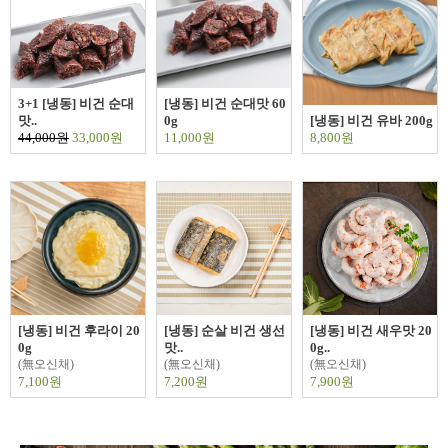
3+1 [냉동] 비건 순대
[냉동] 비건 순대맛 60
맛..
0g
[냉동] 비건 유바 200g
44,000원
33,000원
11,000원
8,800원
[냉동] 비건 후라이 20
[냉동] 순살 비건 생선
[냉동] 비건 새우맛 20
0g
맛..
0g..
(無오신채)
(無오신채)
(無오신채)
7,100원
7,200원
7,900원