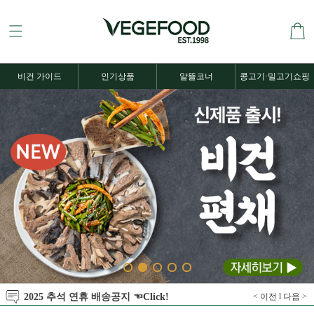
비건 가이드
인기상품
알뜰코너
콩고기·밀고기쇼핑
2025 추석 연휴 배송공지 ☜Click!
< 이전
l
다음 >