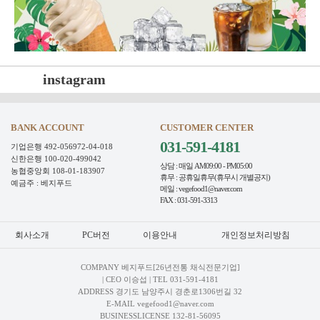
instagram
BANK ACCOUNT
CUSTOMER CENTER
031-591-4181
기업은행 492-056972-04-018
신한은행 100-020-499042
상담 : 매일 AM09:00 - PM05:00
농협중앙회 108-01-183907
휴무 : 공휴일휴무(휴무시 개별공지)
예금주 : 베지푸드
메일 : vegefood1@naver.com
FAX : 031-591-3313
회사소개
PC버전
이용안내
개인정보처리방침
COMPANY 베지푸드[26년전통 채식전문기업]
| CEO 이승섭 | TEL
031-591-4181
ADDRESS 경기도 남양주시 경춘로1306번길 32
E-MAIL vegefood1@naver.com
BUSINESSLICENSE 132-81-56095