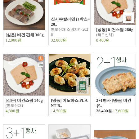
산사수쌀라면 (1박스=
20..
無오신채 소비기한:202
[냉동] 비건스팜 280g
[실온] 비건 편채 300g
6..
(無오신채)
12,000원
32,000원
8,400원
[상온] 비건스팜 140g
[냉동] 이노하스 PLA
2+1행사 [냉동] 비건
(無오신채)
NT B..
유..
4,800원
14,500원
26,400원
17,600원