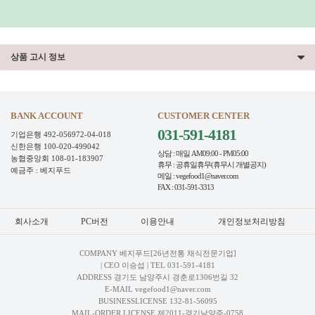
상품 고시 정보
BANK ACCOUNT
CUSTOMER CENTER
031-591-4181
기업은행 492-056972-04-018
신한은행 100-020-499042
상담 : 매일 AM09:00 - PM05:00
농협중앙회 108-01-183907
휴무 : 공휴일휴무(휴무시 개별공지)
예금주 : 베지푸드
메일 : vegefood1@naver.com
FAX : 031-591-3313
회사소개
PC버전
이용안내
개인정보처리방침
COMPANY 베지푸드[26년전통 채식전문기업]
| CEO 이승섭 | TEL
031-591-4181
ADDRESS 경기도 남양주시 경춘로1306번길 32
E-MAIL vegefood1@naver.com
BUSINESSLICENSE 132-81-56095
MAIL-ORDER LICENSE 제2011-경기남양주-0758