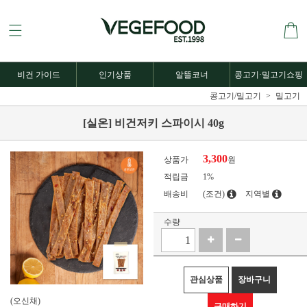
비건 가이드
인기상품
알뜰코너
콩고기·밀고기쇼핑
콩고기/밀고기
밀고기
[실온] 비건저키 스파이시 40g
3,300
상품가
원
적립금
1%
배송비
(조건)
지역별
수량
관심상품
장바구니
(오신채)
구매하기