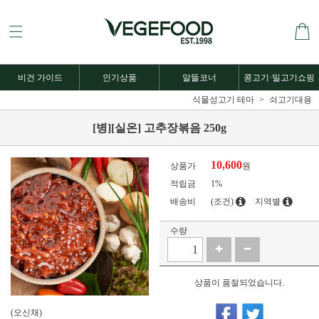
비건 가이드
인기상품
알뜰코너
콩고기·밀고기쇼핑
식물성고기 테마
쇠고기대용
[병][실온] 고추장볶음 250g
10,600
상품가
원
적립금
1%
배송비
(조건)
지역별
수량
상품이 품절되었습니다.
(오신채)