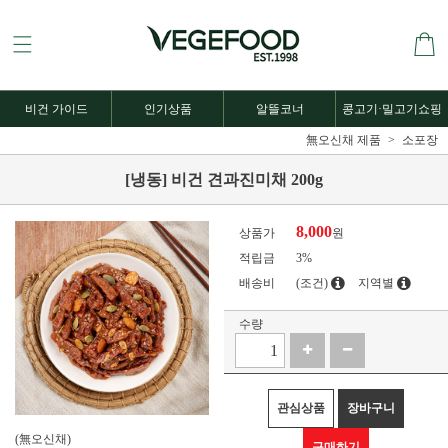
비건 가이드
인기상품
알뜰코너
콩고기·밀고기쇼핑
無오신채 제품
소포장
[냉동] 비건 견과진미채 200g
8,000
상품가
원
적립금
3%
배송비
(조건)
지역별
수량
관심상품
장바구니
(無오신채)
구매하기