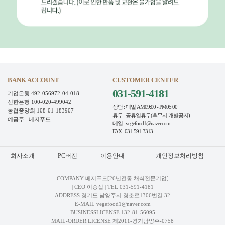
BANK ACCOUNT
CUSTOMER CENTER
031-591-4181
기업은행 492-056972-04-018
신한은행 100-020-499042
상담 : 매일 AM09:00 - PM05:00
농협중앙회 108-01-183907
휴무 : 공휴일휴무(휴무시 개별공지)
예금주 : 베지푸드
메일 : vegefood1@naver.com
FAX : 031-591-3313
회사소개
PC버전
이용안내
개인정보처리방침
COMPANY 베지푸드[26년전통 채식전문기업]
| CEO 이승섭 | TEL
031-591-4181
ADDRESS 경기도 남양주시 경춘로1306번길 32
E-MAIL vegefood1@naver.com
BUSINESSLICENSE 132-81-56095
MAIL-ORDER LICENSE 제2011-경기남양주-0758