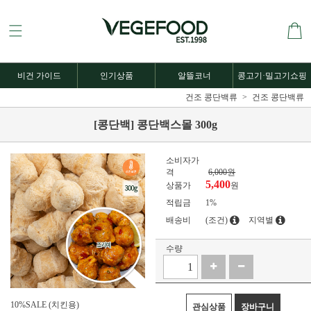
비건 가이드
인기상품
알뜰코너
콩고기·밀고기쇼핑
건조 콩단백류
건조 콩단백류
[콩단백] 콩단백스몰 300g
소비자가
격
6,000원
5,400
상품가
원
적립금
1%
배송비
(조건)
지역별
수량
10%SALE (치킨용)
관심상품
장바구니