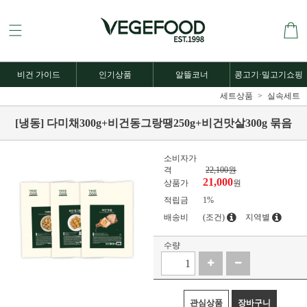
비건 가이드
인기상품
알뜰코너
콩고기·밀고기쇼핑
세트상품
실속세트
[냉동] 다미채300g+비건동그랑땡250g+비건맛살300g 묶음
소비자가
격
22,100원
21,000
상품가
원
적립금
1%
배송비
(조건)
지역별
수량
관심상품
장바구니