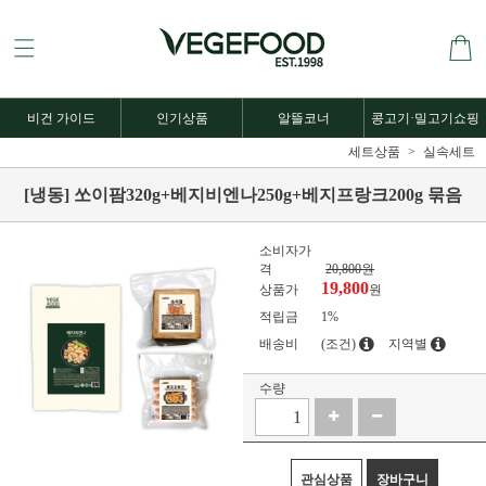
비건 가이드
인기상품
알뜰코너
콩고기·밀고기쇼핑
세트상품
실속세트
[냉동] 쏘이팜320g+베지비엔나250g+베지프랑크200g 묶음
소비자가
격
20,800원
19,800
상품가
원
적립금
1%
배송비
(조건)
지역별
수량
관심상품
장바구니