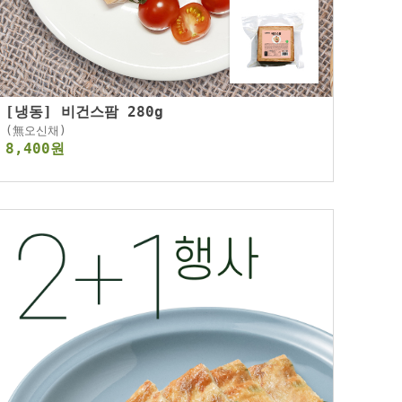
[냉동] 비건스팜 280g
(無오신채)
8,400원