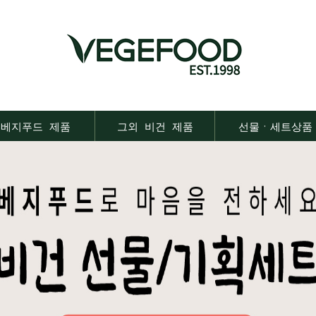
베지푸드 제품
그외 비건 제품
선물ㆍ세트상품