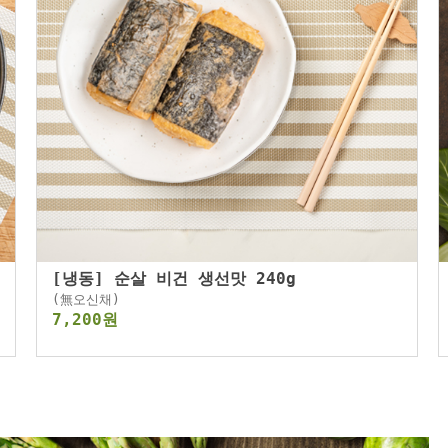
[냉동] 순살 비건 생선맛 240g
(無오신채)
7,200원