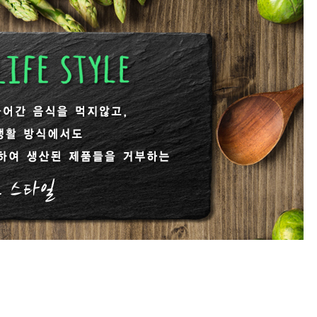
[냉동] 비건양념강정
[실온
400g/1kg
7,100원