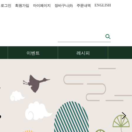
ENGLISH
로그인
회원가입
마이페이지
장바구니(
0
)
주문내역
이벤트
레시피