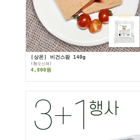
[상온] 비건스팜 140g
(無오신채)
4,800원