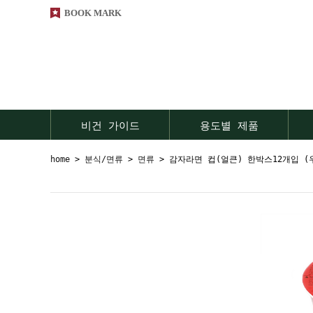
BOOK MARK
비건 가이드
용도별 제품
home
>
분식/면류
>
면류
> 감자라면 컵(얼큰) 한박스12개입
(