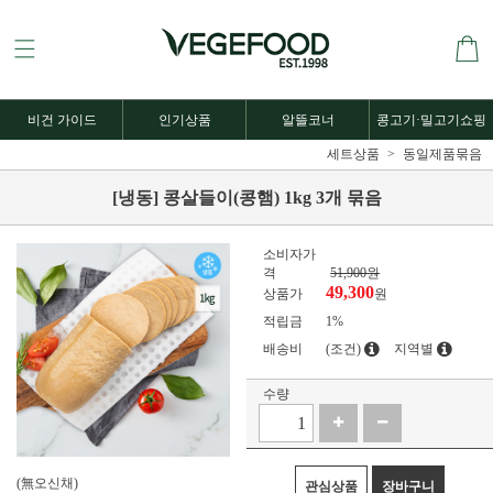
비건 가이드
인기상품
알뜰코너
콩고기·밀고기쇼핑
세트상품
동일제품묶음
[냉동] 콩살들이(콩햄) 1kg 3개 묶음
소비자가
격
51,900원
49,300
상품가
원
적립금
1%
배송비
(조건)
지역별
수량
(無오신채)
관심상품
장바구니