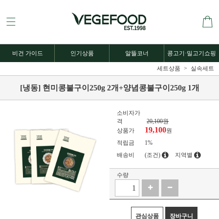
비건 가이드
인기상품
알뜰코너
콩고기·밀고기쇼핑
세트상품
실속세트
[냉동] 현미콩불구이250g 2개+양념콩불구이250g 1개
소비자가
격
20,100원
19,100
상품가
원
적립금
1%
배송비
(조건)
지역별
수량
관심상품
장바구니