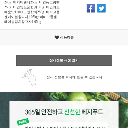
240g+베지비엔나250g+비건동그랑땡
250g+비건맛포순한맛110g+비건맛포
매운맛110g+오뎅핫바250g+비비고플
렌테이블왕교자1.05kg+비비고플랜
테이블김치왕교자1.05kg
상품리뷰
상세정보 새창 열기
상세 정보를 확대해 보실 수 있습니다.