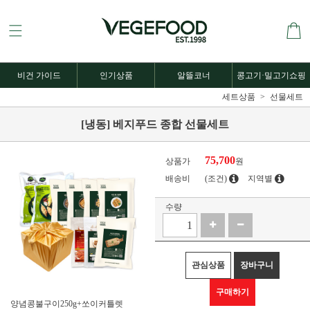
비건 가이드
인기상품
알뜰코너
콩고기·밀고기쇼핑
세트상품
선물세트
[냉동] 베지푸드 종합 선물세트
75,700
상품가
원
배송비
(조건)
지역별
수량
관심상품
장바구니
구매하기
양념콩불구이250g+쏘이커틀렛