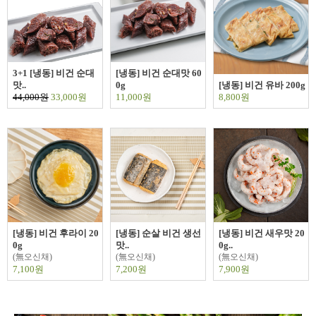
3+1 [냉동] 비건 순대
[냉동] 비건 순대맛 60
맛..
0g
[냉동] 비건 유바 200g
44,000원
33,000원
11,000원
8,800원
[냉동] 비건 후라이 20
[냉동] 순살 비건 생선
[냉동] 비건 새우맛 20
0g
맛..
0g..
(無오신채)
(無오신채)
(無오신채)
7,100원
7,200원
7,900원