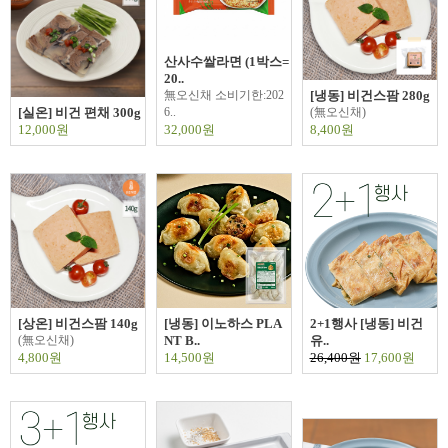
산사수쌀라면 (1박스=
20..
無오신채 소비기한:202
[냉동] 비건스팜 280g
[실온] 비건 편채 300g
6..
(無오신채)
12,000원
32,000원
8,400원
[상온] 비건스팜 140g
[냉동] 이노하스 PLA
2+1행사 [냉동] 비건
(無오신채)
NT B..
유..
4,800원
14,500원
26,400원
17,600원