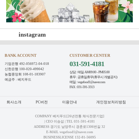
instagram
BANK ACCOUNT
CUSTOMER CENTER
031-591-4181
기업은행 492-056972-04-018
신한은행 100-020-499042
상담 : 매일 AM09:00 - PM05:00
농협중앙회 108-01-183907
휴무 : 공휴일휴무(휴무시 개별공지)
예금주 : 베지푸드
메일 : vegefood1@naver.com
FAX : 031-591-3313
회사소개
PC버전
이용안내
개인정보처리방침
COMPANY 베지푸드[26년전통 채식전문기업]
| CEO 이승섭 | TEL
031-591-4181
ADDRESS 경기도 남양주시 경춘로1306번길 32
E-MAIL vegefood1@naver.com
BUSINESSLICENSE 132-81-56095