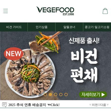
비건 가이드
인기상품
알뜰코너
콩고기·밀고기쇼핑
2025 추석 연휴 배송공지 ☜Click!
< 이전
l
다음 >