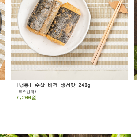
[냉동] 순살 비건 생선맛 240g
(無오신채)
7,200원