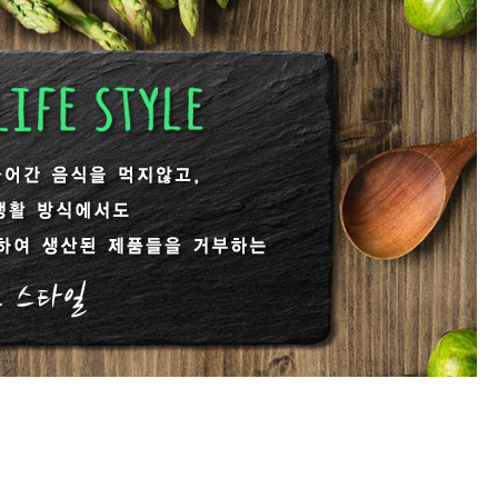
[냉동] 비건양념강정
[실온] 비건
400g/1kg
6,
7,100원