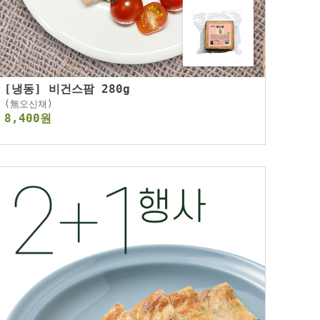
[냉동] 비건스팜 280g
(無오신채)
8,400원