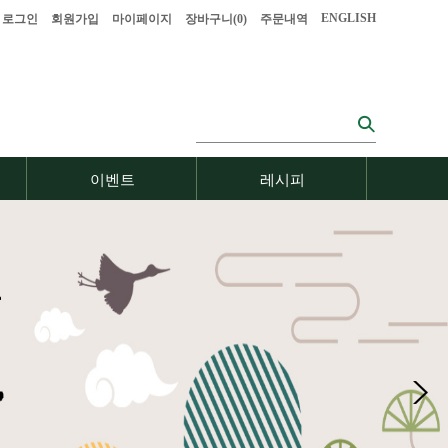
ENGLISH
로그인
회원가입
마이페이지
장바구니(
0
)
주문내역
이벤트
레시피