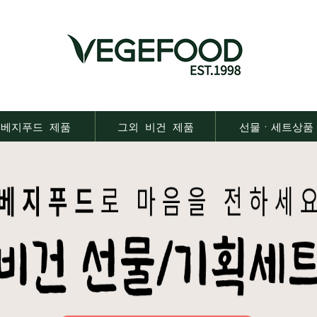
베지푸드 제품
그외 비건 제품
선물ㆍ세트상품