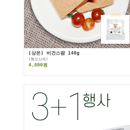
[상온] 비건스팜 140g
(無오신채)
4,800원