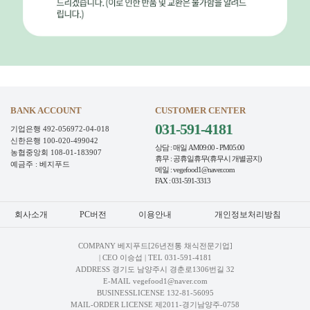
BANK ACCOUNT
CUSTOMER CENTER
031-591-4181
기업은행 492-056972-04-018
신한은행 100-020-499042
상담 : 매일 AM09:00 - PM05:00
농협중앙회 108-01-183907
휴무 : 공휴일휴무(휴무시 개별공지)
예금주 : 베지푸드
메일 : vegefood1@naver.com
FAX : 031-591-3313
회사소개
PC버전
이용안내
개인정보처리방침
COMPANY 베지푸드[26년전통 채식전문기업]
| CEO 이승섭 | TEL
031-591-4181
ADDRESS 경기도 남양주시 경춘로1306번길 32
E-MAIL vegefood1@naver.com
BUSINESSLICENSE 132-81-56095
MAIL-ORDER LICENSE 제2011-경기남양주-0758