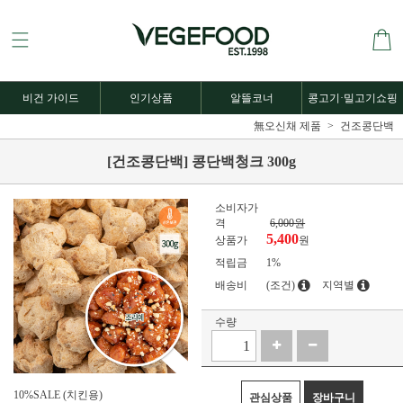
비건 가이드
인기상품
알뜰코너
콩고기·밀고기쇼핑
無오신채 제품
건조콩단백
[건조콩단백] 콩단백청크 300g
소비자가
격
6,000원
5,400
상품가
원
적립금
1%
배송비
(조건)
지역별
수량
10%SALE (치킨용)
관심상품
장바구니