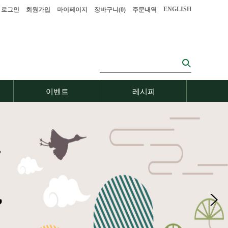
ENGLISH
로그인
회원가입
마이페이지
장바구니(
0
)
주문내역
이벤트
레시피