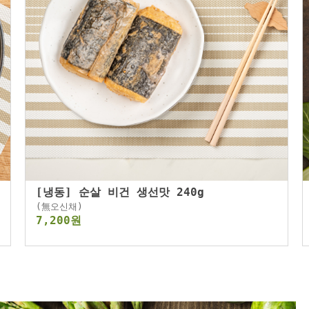
[냉동] 순살 비건 생선맛 240g
(無오신채)
7,200원