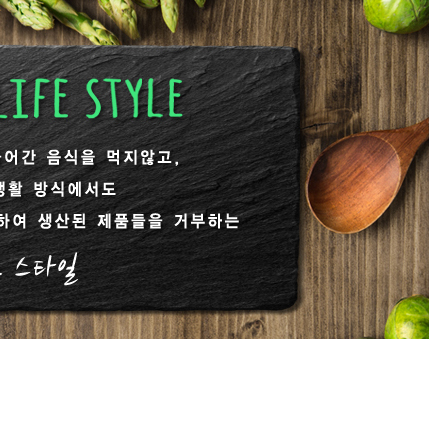
[냉동] 비건양념강정
[실온] 비건 장조림 1
400g/1kg
6,600원
7,100원