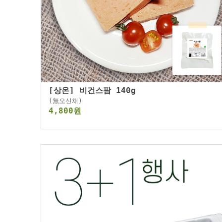
[상온] 비건스팜 140g
(無오신채)
4,800원