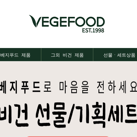
베지푸드 제품
그외 비건 제품
선물ㆍ세트상품