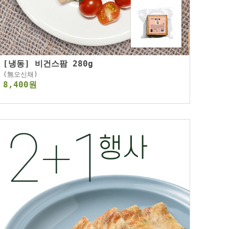
[냉동] 비건스팜 280g
(無오신채)
8,400원