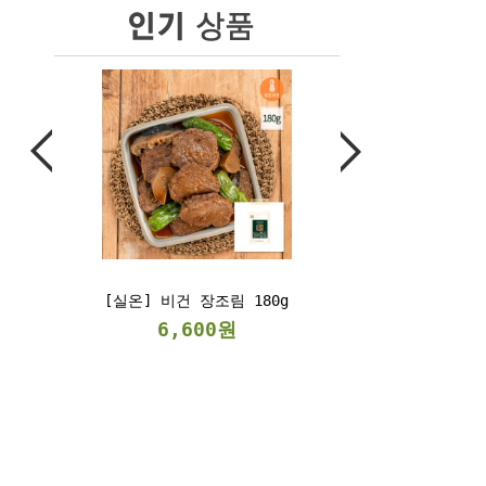
80g
[냉동] 베지스테이크
300g/2kg
6,900원