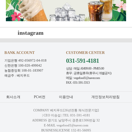
instagram
BANK ACCOUNT
CUSTOMER CENTER
031-591-4181
기업은행 492-056972-04-018
신한은행 100-020-499042
상담 : 매일 AM09:00 - PM05:00
농협중앙회 108-01-183907
휴무 : 공휴일휴무(휴무시 개별공지)
예금주 : 베지푸드
메일 : vegefood1@naver.com
FAX : 031-591-3313
회사소개
PC버전
이용안내
개인정보처리방침
COMPANY 베지푸드[26년전통 채식전문기업]
| CEO 이승섭 | TEL
031-591-4181
ADDRESS 경기도 남양주시 경춘로1306번길 32
E-MAIL vegefood1@naver.com
BUSINESSLICENSE 132-81-56095