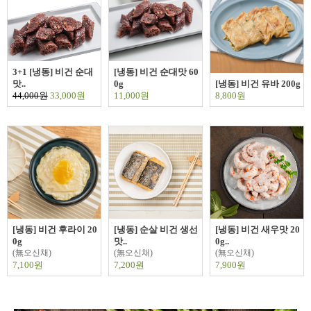
3+1 [냉동] 비건 순대
[냉동] 비건 순대맛 60
맛..
0g
[냉동] 비건 유바 200g
44,000원
33,000원
11,000원
8,800원
[냉동] 비건 후라이 20
[냉동] 순살 비건 생선
[냉동] 비건 새우맛 20
0g
맛..
0g..
(無오신채)
(無오신채)
(無오신채)
7,100원
7,200원
7,900원