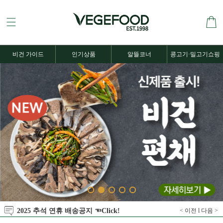
비건 가이드
인기상품
알뜰코너
콩고기·밀고기쇼핑
2025 추석 연휴 배송공지 ☜Click!
< 이전
l
다음 >