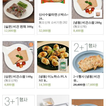
산사수쌀라면 (1박스=
20..
無오신채 소비기한:202
[냉동] 비건스팜 280g
[실온] 비건 편채 300g
6..
(無오신채)
12,000원
32,000원
8,400원
[상온] 비건스팜 140g
[냉동] 이노하스 PLA
2+1행사 [냉동] 비건
(無오신채)
NT B..
유..
4,800원
14,500원
26,400원
17,600원