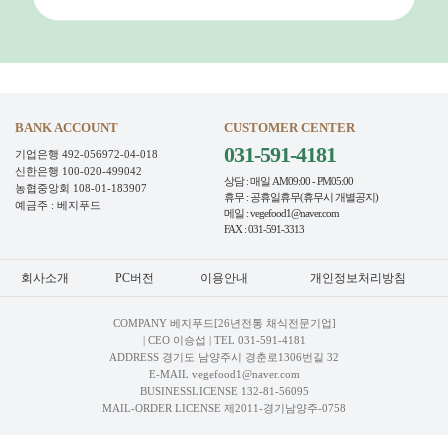
BANK ACCOUNT
CUSTOMER CENTER
031-591-4181
기업은행 492-056972-04-018
신한은행 100-020-499042
상담 : 매일 AM09:00 - PM05:00
농협중앙회 108-01-183907
휴무 : 공휴일휴무(휴무시 개별공지)
예금주 : 베지푸드
메일 : vegefood1@naver.com
FAX : 031-591-3313
회사소개
PC버전
이용안내
개인정보처리방침
COMPANY 베지푸드[26년전통 채식전문기업]
| CEO 이승섭 | TEL
031-591-4181
ADDRESS 경기도 남양주시 경춘로1306번길 32
E-MAIL vegefood1@naver.com
BUSINESSLICENSE 132-81-56095
MAIL-ORDER LICENSE 제2011-경기남양주-0758