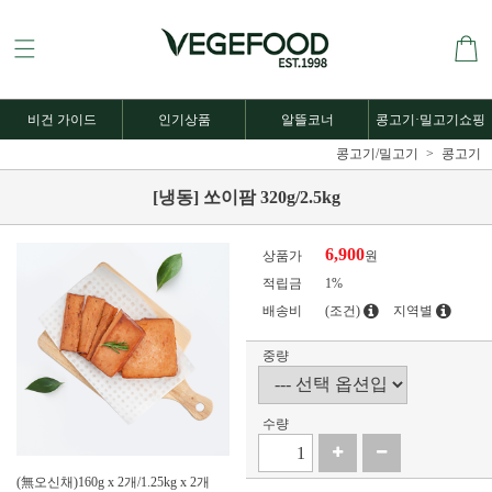
비건 가이드
인기상품
알뜰코너
콩고기·밀고기쇼핑
콩고기/밀고기
콩고기
[냉동] 쏘이팜 320g/2.5kg
6,900
상품가
원
적립금
1%
배송비
(조건)
지역별
중량
수량
(無오신채)160g x 2개/1.25kg x 2개