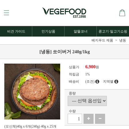
비건 가이드
인기상품
알뜰코너
콩고기·밀고기쇼핑
베지푸드 제품
냉동
[냉동] 쏘이버거 240g/1kg
6,900
상품가
원
적립금
1%
배송비
(조건)
지역별
중량
수량
(오신채)40g x 6개(240g) 40g x 25개