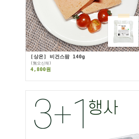
[상온] 비건스팜 140g
(無오신채)
4,800원