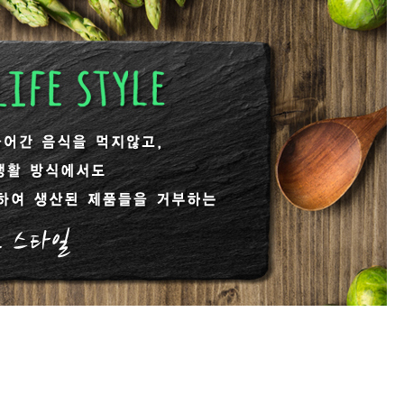
[냉동] 비건양념강정
[실온
400g/1kg
7,100원