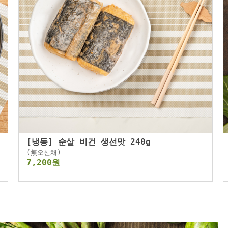
[냉동] 순살 비건 생선맛 240g
(無오신채)
7,200원