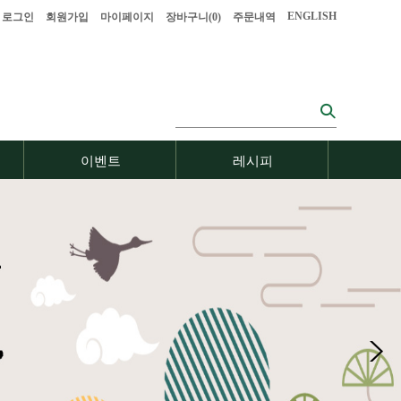
ENGLISH
로그인
회원가입
마이페이지
장바구니(
0
)
주문내역
이벤트
레시피