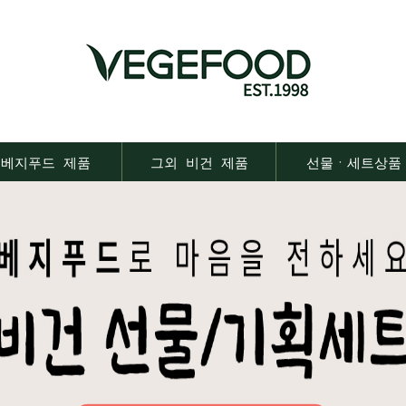
베지푸드 제품
그외 비건 제품
선물ㆍ세트상품