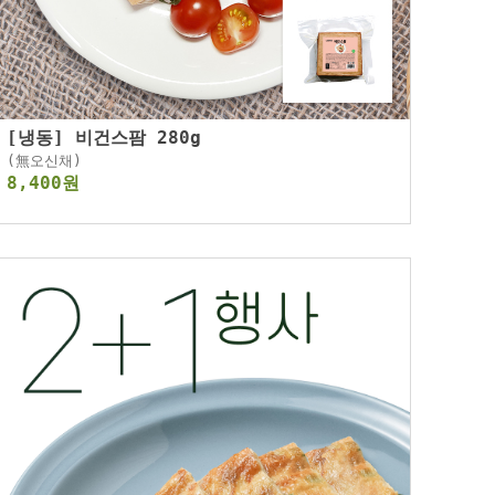
[냉동] 비건스팜 280g
(無오신채)
8,400원