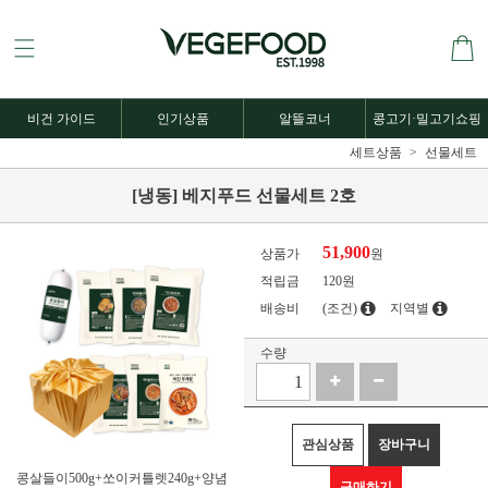
비건 가이드
인기상품
알뜰코너
콩고기·밀고기쇼핑
세트상품
선물세트
[냉동] 베지푸드 선물세트 2호
51,900
상품가
원
적립금
120원
배송비
(조건)
지역별
수량
관심상품
장바구니
콩살들이500g+쏘이커틀렛240g+양념
구매하기