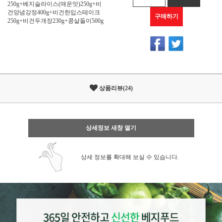
250g+베지슬라이스(매운맛)250g+비
건양념강정400g+비건한입스테이크
구매하기
250g+비건두개장230g+콩살들이500g
상품리뷰(24)
상세정보 새창 열기
상세 정보를 확대해 보실 수 있습니다.