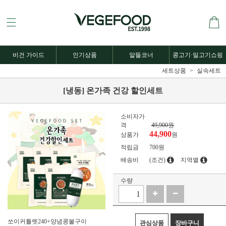
비건 가이드
인기상품
알뜰코너
콩고기·밀고기쇼핑
세트상품
실속세트
[냉동] 온가족 건강 할인세트
소비자가
격
49,900원
44,900
상품가
원
적립금
700원
배송비
(조건)
지역별
수량
쏘이커틀렛240+양념콩불구이
관심상품
장바구니