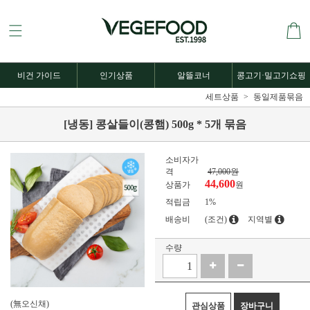
비건 가이드
인기상품
알뜰코너
콩고기·밀고기쇼핑
세트상품
동일제품묶음
[냉동] 콩살들이(콩햄) 500g * 5개 묶음
소비자가
격
47,000원
44,600
상품가
원
적립금
1%
배송비
(조건)
지역별
수량
(無오신채)
관심상품
장바구니