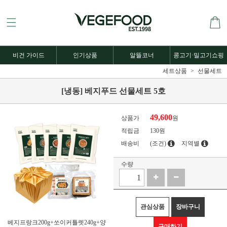
비건 가이드
인기상품
알뜰코너
콩고기·밀고기쇼핑
세트상품
선물세트
[냉동] 베지푸드 선물세트 5호
49,600
상품가
원
적립금
130원
배송비
(조건)
지역별
수량
관심상품
장바구니
베지프랑크200g+쏘이커틀렛240g+양
구매하기