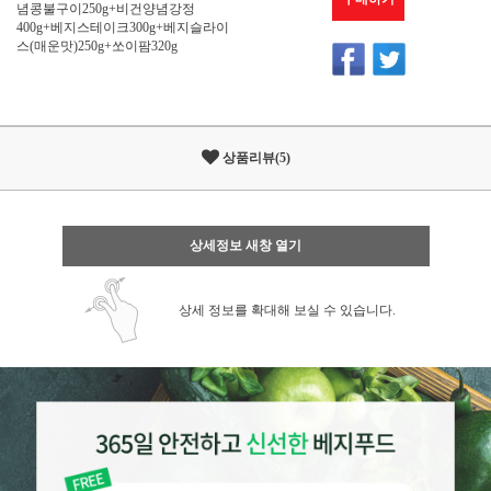
념콩불구이250g+비건양념강정
400g+베지스테이크300g+베지슬라이
스(매운맛)250g+쏘이팜320g
상품리뷰(5)
상세정보 새창 열기
상세 정보를 확대해 보실 수 있습니다.