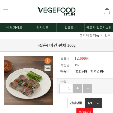
비건 가이드
인기상품
알뜰코너
콩고기·밀고기쇼핑
그외 비건 제품
만두
[실온] 비건 편채 300g
12,000
상품가
원
적립금
1%
배송비
(조건)
지역별
수량
관심상품
장바구니
구매하기