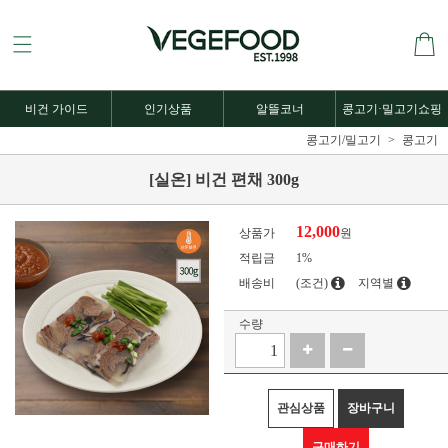
비건 가이드
인기상품
알뜰코너
콩고기·밀고기쇼핑
콩고기/밀고기
콩고기
[실온] 비건 편채 300g
12,000
상품가
원
적립금
1%
배송비
(조건)
지역별
수량
관심상품
장바구니
구매하기